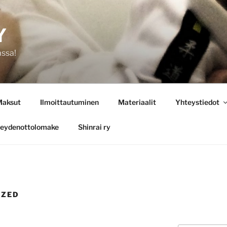
Y
assa!
aksut
Ilmoittautuminen
Materiaalit
Yhteystiedot
eydenottolomake
Shinrai ry
IZED