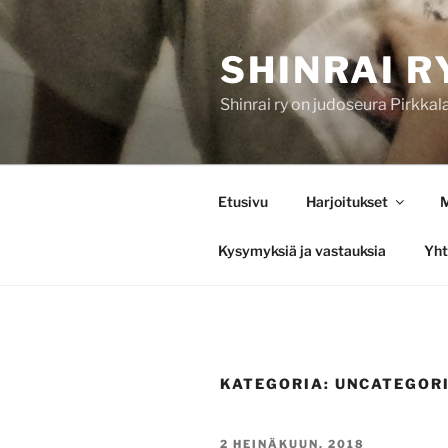
Siirry
sisältöön
SHINRAI R
Shinrai ry on judoseura Pirkkal
Etusivu
Harjoitukset
M
Kysymyksiä ja vastauksia
Yht
KATEGORIA:
UNCATEGOR
JULKAISTU
2 HEINÄKUUN, 2018