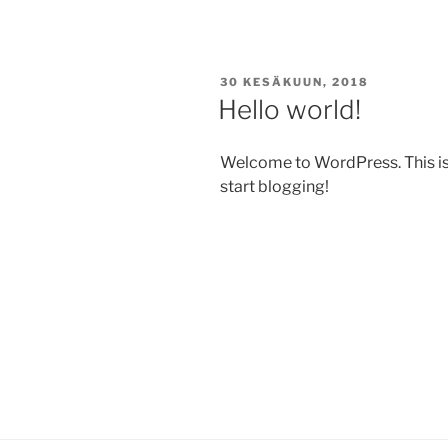
JULKAISTU
30 KESÄKUUN, 2018
Hello world!
Welcome to WordPress. This is yo
start blogging!