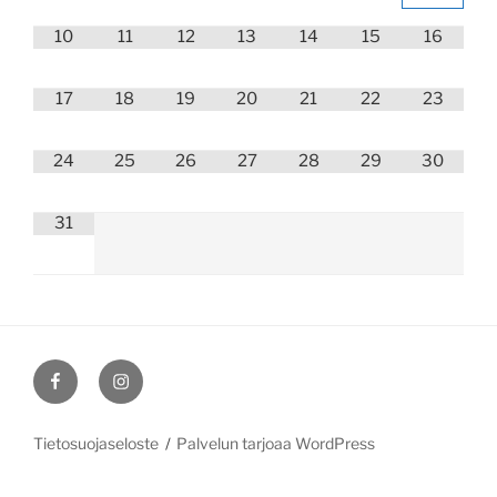
10
11
12
13
14
15
16
17
18
19
20
21
22
23
24
25
26
27
28
29
30
31
Shinrain
Shinrain
Facebook-
Instagram-
sivut
sivut
Tietosuojaseloste
Palvelun tarjoaa WordPress