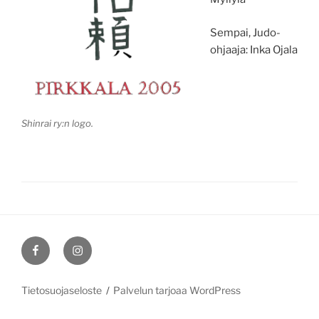
Sempai, Judo-
ohjaaja: Inka Ojala
Shinrai ry:n logo.
Shinrain
Shinrain
Facebook-
Instagram-
sivut
sivut
Tietosuojaseloste
Palvelun tarjoaa WordPress