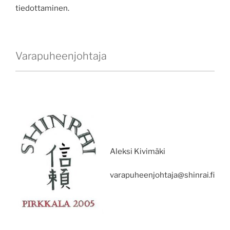
tiedottaminen.
Varapuheenjohtaja
Aleksi Kivimäki
varapuheenjohtaja@shinrai.fi