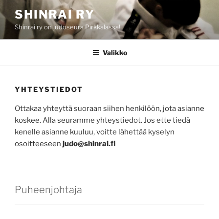
Siirry
SHINRAI RY
sisältöön
Shinrai ry on judoseura Pirkkalassa!
Valikko
YHTEYSTIEDOT
Ottakaa yhteyttä suoraan siihen henkilöön, jota asianne
koskee. Alla seuramme yhteystiedot. Jos ette tiedä
kenelle asianne kuuluu, voitte lähettää kyselyn
osoitteeseen
judo@shinrai.fi
Puheenjohtaja