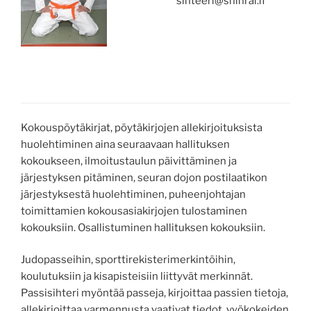
sihteeri@shinrai.fi
Kokouspöytäkirjat, pöytäkirjojen allekirjoituksista
huolehtiminen aina seuraavaan hallituksen
kokoukseen, ilmoitustaulun päivittäminen ja
järjestyksen pitäminen, seuran dojon postilaatikon
järjestyksestä huolehtiminen, puheenjohtajan
toimittamien kokousasiakirjojen tulostaminen
kokouksiin. Osallistuminen hallituksen kokouksiin.
Judopasseihin, sporttirekisterimerkintöihin,
koulutuksiin ja kisapisteisiin liittyvät merkinnät.
Passisihteri myöntää passeja, kirjoittaa passien tietoja,
allekirjoittaa varmennusta vaativat tiedot, vyökokeiden