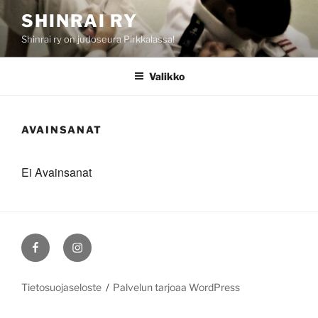
Siirry
SHINRAI RY
sisältöön
Shinrai ry on judoseura Pirkkalassa!
Valikko
AVAINSANAT
Ei Avainsanat
Shinrain
Shinrain
Facebook-
Instagram-
sivut
sivut
Tietosuojaseloste
Palvelun tarjoaa WordPress